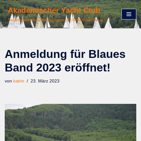
Akademischer Yacht Club
Zum
Segeltechnische Arbeitsgruppe der RWTH Aachen e.V.
Inhalt
springen
Anmeldung für Blaues
Band 2023 eröffnet!
von
katrin
23. März 2023