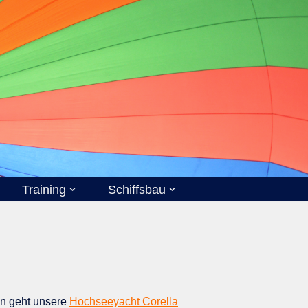
Training
Schiffsbau
on geht unsere
Hochseeyacht Corella