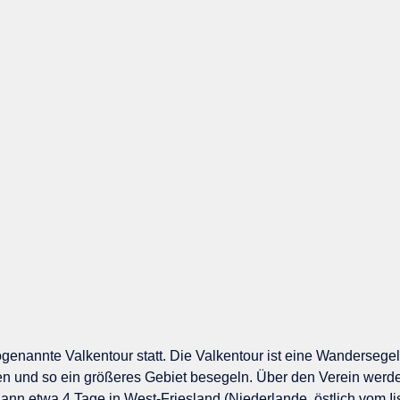
ogenannte Valkentour statt. Die Valkentour ist eine Wandersege
 und so ein größeres Gebiet besegeln. Über den Verein werden
dann etwa 4 Tage in West-Friesland (Niederlande, östlich vom Ij