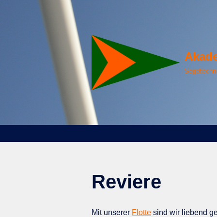
Zum
Inhalt
springen
Akade
Segeltechn
Reviere
Mit unserer
Flotte
sind wir liebend g