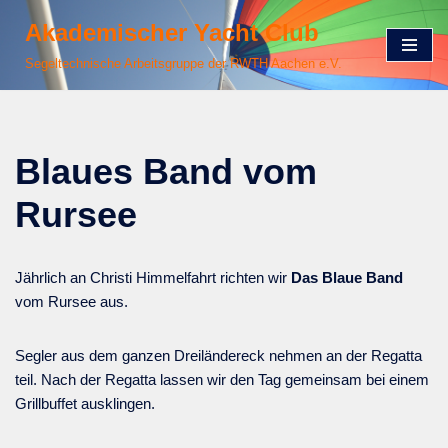
Akademischer Yacht Club
Zum
Segeltechnische Arbeitsgruppe der RWTH Aachen e.V.
Inhalt
springen
Blaues Band vom
Rursee
Jährlich an Christi Himmelfahrt richten wir
Das Blaue Band
vom Rursee aus.
Segler aus dem ganzen Dreiländereck nehmen an der Regatta
teil. Nach der Regatta lassen wir den Tag gemeinsam bei einem
Grillbuffet ausklingen.